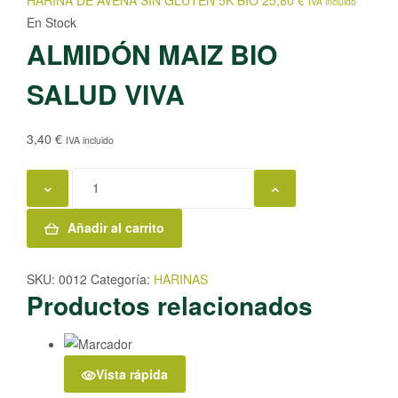
IVA incluido
En Stock
ALMIDÓN MAIZ BIO
SALUD VIVA
3,40
€
IVA incluido
ALMIDÓN
MAIZ
BIO
Añadir al carrito
SALUD
VIVA
SKU:
0012
Categoría:
HARINAS
cantidad
Productos relacionados
Vista rápida