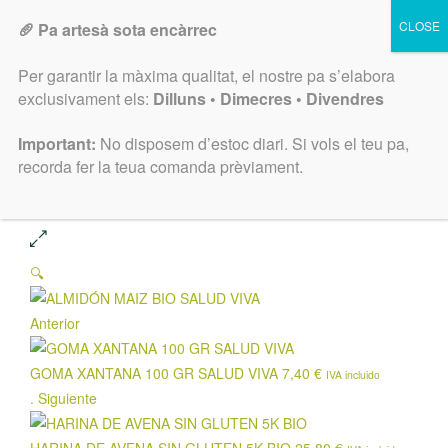
🥖 Pa artesà sota encàrrec
Menu
0
Per garantir la màxima qualitat, el nostre pa s’elabora
exclusivament els:
Dilluns • Dimecres • Divendres
Inicio
GRANEL
HARINAS
ALMIDÓN MAIZ BIO SALUD
Important:
No disposem d’estoc diari. Si vols el teu pa,
VIVA
recorda fer la teua comanda prèviament.
🔍
Anterior
GOMA XANTANA 100 GR SALUD VIVA
7,40
€
IVA incluido
.
Siguiente
HARINA DE AVENA SIN GLUTEN 5K BIO
25,80
€